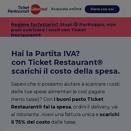
Acquista online
Parla con noi
Regime forfettario?
Stop! ☹️ Purtroppo, non
puoi scaricare i costi con Ticket
Restaurant®
Hai la Partita IVA?
con Ticket Restaurant®
scarichi il costo della spesa.
Sapevi che ti possiamo aiutare a scaricare i costi
delle tue spese alimentari (e così pagare
meno tasse)? Con
i buoni pasto Ticket
Restaurant®
fai la spesa
, ordini il delivery, vai
al ristorante...ricevi una fattura unica e
scarichi
il 75% del costo
dalle tasse.