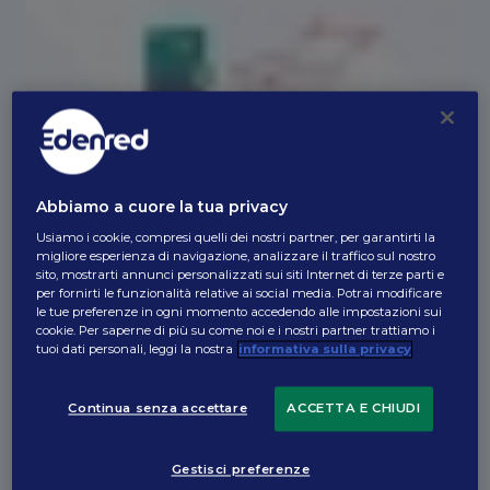
Abbiamo a cuore la tua privacy
Usiamo i cookie, compresi quelli dei nostri partner, per garantirti la
migliore esperienza di navigazione, analizzare il traffico sul nostro
sito, mostrarti annunci personalizzati sui siti Internet di terze parti e
per fornirti le funzionalità relative ai social media. Potrai modificare
Approfondisci con i nostri esperti,
le tue preferenze in ogni momento accedendo alle impostazioni sui
per te una consulenza gratis, senza
cookie. Per saperne di più su come noi e i nostri partner trattiamo i
tuoi dati personali, leggi la nostra
informativa sulla privacy
impegno.
Continua senza accettare
ACCETTA E CHIUDI
Tipo di utente
Gestisci preferenze