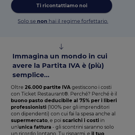
Ti ricontattiamo noi
Solo se
non
hai il regime forfettario.
Immagina un mondo in cui
avere la Partita IVA è (più)
semplice...
Oltre
26.000 partite IVA
gestiscono i costi
con Ticket Restaurant®. Perché? Perché è il
buono pasto deducibile al 75% per i liberi
professionisti
(100% per gli imprenditori
con dipendenti)
con cui fai la spesa anche al
supermercato
, e poi
scarichi i costi
in
un’
unica fattura
- gli scontrini saranno solo
un ricordo lontano. Tu risparmi, e
il tuo