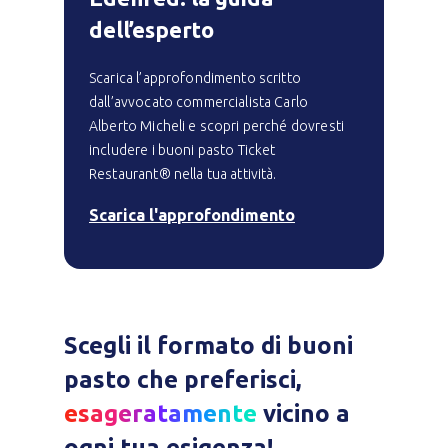
dell’esperto
Scarica l’approfondimento scritto
dall’avvocato commercialista Carlo
Alberto Micheli e scopri perché dovresti
includere i buoni pasto Ticket
Restaurant® nella tua attività.
Scarica l'approfondimento
Scegli il formato di buoni
pasto che preferisci,
esageratamente
vicino a
ogni tua esigenza!