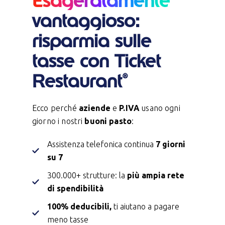
Esageratamente
vantaggioso:
risparmia sulle
tasse
con
Ticket
Restaurant
®
Ecco perché
aziende
e
P.IVA
usano ogni
giorno i nostri
buoni pasto
:
Assistenza telefonica continua
7 giorni
su 7
300.000+ strutture: la
più ampia rete
di spendibilità
100% deducibili,
ti aiutano a pagare
meno tasse